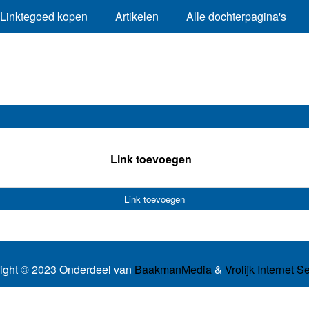
Linktegoed kopen
Artikelen
Alle dochterpagina's
Link toevoegen
Link toevoegen
ight © 2023 Onderdeel van
BaakmanMedia
&
Vrolijk Internet S